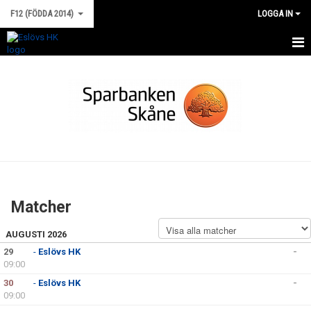
F12 (FÖDDA 2014)
LOGGA IN
HEM
NYHETER
KALENDER
MATCHER
TRUPPEN
Matcher
BILDGALLERI
AUGUSTI 2026
DOKUMENT
29
-
Eslövs HK
-
09:00
KONTAKT
30
-
Eslövs HK
-
09:00