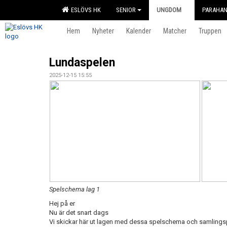
ESLÖVS HK
SENIOR
UNGDOM
PARAHAN
Hem
Nyheter
Kalender
Matcher
Truppen
Lundaspelen
2025-12-15 15:55
Spelschema lag 1
Hej på er
Nu är det snart dags
Vi skickar här ut lagen med dessa spelschema och samlings