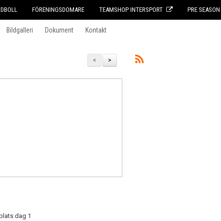
DBOLL
FÖRENINGSDOMARE
TEAMSHOP INTERSPORT
PRE SEASON
Bildgalleri
Dokument
Kontakt
<
>
plats dag 1