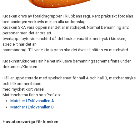
KIOSKEN
MEDLEMSLOTTERI
Kiosken drivs av föräldragruppen i klubbens regi. Rent praktiskt fördelas
bemanningen veckovis mellan alla undomslag.
Kiosken SKA vara öppen när det är matchspel. Normal bemanning är 2
SPONSRING & MARKNAD
personer men det är bra att
överlappa byte vid lunchtid då det brukar vara lite mer tryck i kiosken,
speciellt när det är
sammandrag. Till varje kioskpass ska det även tillsättas en matchvärd.
Kioskinstruktioner i sin helhet inklusive bemanningsschema finns under
dokument/Kiosken.
Håll er uppdaterade med spelschemat för hall A och hall B, matcher stryks
och tillkommer ibland
med mycket kort varsel.
Matchschema finns hos Profixio:
Matcher i Eslövshallen A
Matcher i Eslövshallen B
Huvudansvariga för kiosken