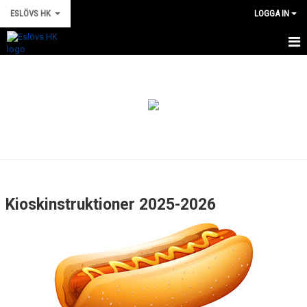
ESLÖVS HK
LOGGA IN
HEM
NYHETER
VÅRA LAG
MATCHER
KALENDER
Kioskinstruktioner 2025-2026
OM KLUBBEN
KONTAKT
DOKUMENT