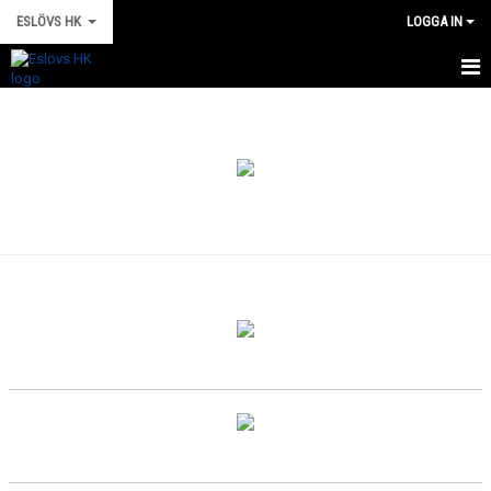
ESLÖVS HK
LOGGA IN
HEM
NYHETER
VÅRA LAG
MATCHER
KALENDER
OM KLUBBEN
KONTAKT
DOKUMENT