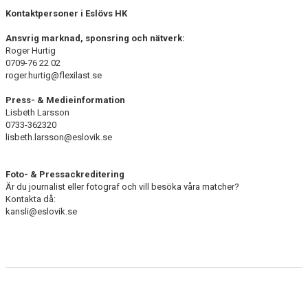
KIOSKEN
Kontaktpersoner i Eslövs HK
MEDLEMSLOTTERI
Ansvrig marknad, sponsring och nätverk:
Roger Hurtig
SPONSRING & MARKNAD
0709-76 22 02
roger.hurtig@flexilast.se
Press- & Medieinformation
Lisbeth Larsson
0733-362320
lisbeth.larsson@eslovik.se
Foto- & Pressackreditering
Är du journalist eller fotograf och vill besöka våra matcher?
Kontakta då:
kansli@eslovik.se